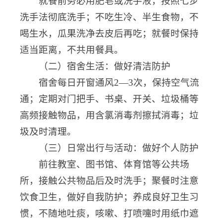
就餐前务必用肥皂或洗手液，按照七步
洗手法彻底洗手；不吃生冷、半生食物，不
喝生水，瓜果洗净去皮后再吃；就餐时保持
适当距离，不共用餐具。
（二）宿舍生活：做好清洁防护
宿舍每日开窗通风2—3次，保持空气流
通；定期对门把手、书桌、开关、垃圾桶等
高频接触物品，用含氯消毒剂擦拭消毒；垃
圾及时清理。
（三）日常出行与活动：做好个人防护
前往教室、图书馆、体育馆等公共场
所，接触公共物品后及时洗手；聚餐时注意
饮食卫生，做好自我防护；养成良好卫生习
惯，不随地吐痰，咳嗽、打喷嚏时用纸巾遮