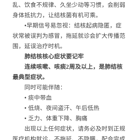
乱、饮食不规律、久坐少动等习惯，会削弱
身体抵抗力，让结核菌有机可乘。
•早期信号易忽视：结核起病隐匿，症
状常被误判为感冒，拖延就诊会扩大传播范
围，延误治疗时机。
肺结核核心症状要记牢
连续咳嗽、咳痰2周及以上，是肺结核
最典型症状。
同时可能伴随：
• 痰中带血
• 低烧、夜间盗汗、午后低热
• 乏力、体重下降、胸痛
出现以上任何症状，请务必及时到正规
医疗机构就诊，不拖延、不隐瞒，配合完成